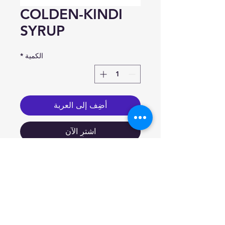
COLDEN-KINDI
SYRUP
الكمية
*
أضِف إلى العربة
اشترِ الآن
(Paracetamol 120 mg
, Chlorpheniramine
maleate 2 mg)/5ml.
Indication